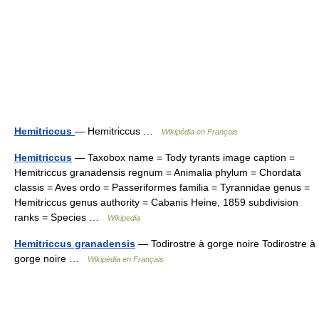
Hemitriccus
— Hemitriccus …
Wikipédia en Français
Hemitriccus
— Taxobox name = Tody tyrants image caption =
Hemitriccus granadensis regnum = Animalia phylum = Chordata
classis = Aves ordo = Passeriformes familia = Tyrannidae genus =
Hemitriccus genus authority = Cabanis Heine, 1859 subdivision
ranks = Species …
Wikipedia
Hemitriccus granadensis
— Todirostre à gorge noire Todirostre à
gorge noire …
Wikipédia en Français