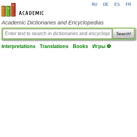
RU
DE
ES
FR
en-academic.com
Academic Dictionaries and Encyclopedias
Search!
Interpretations
Translations
Books
Игры ⚽