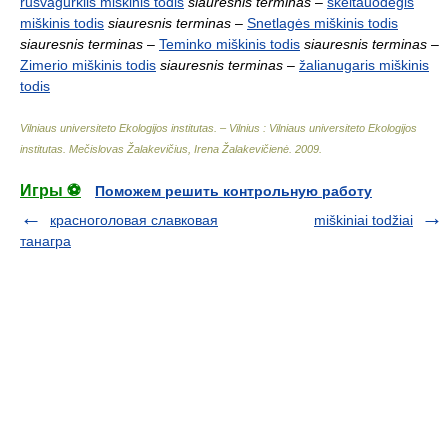
rusvagurklis miškinis todis
siauresnis terminas
–
skeltauodegis
miškinis todis
siauresnis terminas
–
Snetlagės miškinis todis
siauresnis terminas
–
Teminko miškinis todis
siauresnis terminas
–
Zimerio miškinis todis
siauresnis terminas
–
žalianugaris miškinis
todis
Vilniaus universiteto Ekologijos institutas. – Vilnius : Vilniaus universiteto Ekologijos
institutas
.
Mečislovas Žalakevičius, Irena Žalakevičienė
.
2009
.
Игры ⚽
Поможем решить контрольную работу
красноголовая славковая
miškiniai todžiai
танагра