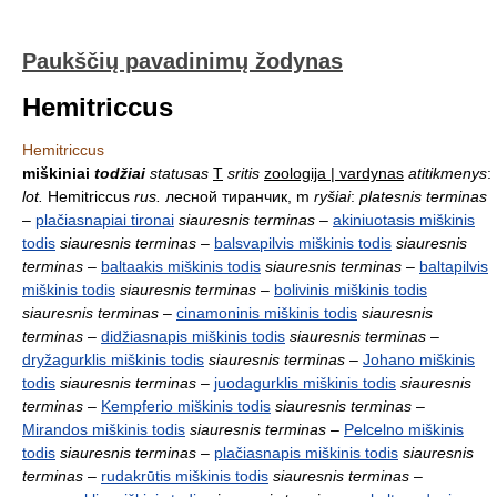
Paukščių pavadinimų žodynas
Hemitriccus
Hemitriccus
miškiniai
todžiai
statusas
T
sritis
zoologija | vardynas
atitikmenys
:
lot.
Hemitriccus
rus.
лесной тиранчик, m
ryšiai
:
platesnis terminas
–
plačiasnapiai tironai
siauresnis terminas
–
akiniuotasis miškinis
todis
siauresnis terminas
–
balsvapilvis miškinis todis
siauresnis
terminas
–
baltaakis miškinis todis
siauresnis terminas
–
baltapilvis
miškinis todis
siauresnis terminas
–
bolivinis miškinis todis
siauresnis terminas
–
cinamoninis miškinis todis
siauresnis
terminas
–
didžiasnapis miškinis todis
siauresnis terminas
–
dryžagurklis miškinis todis
siauresnis terminas
–
Johano miškinis
todis
siauresnis terminas
–
juodagurklis miškinis todis
siauresnis
terminas
–
Kempferio miškinis todis
siauresnis terminas
–
Mirandos miškinis todis
siauresnis terminas
–
Pelcelno miškinis
todis
siauresnis terminas
–
plačiasnapis miškinis todis
siauresnis
terminas
–
rudakrūtis miškinis todis
siauresnis terminas
–