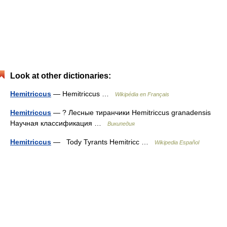
Look at other dictionaries:
Hemitriccus
— Hemitriccus …
Wikipédia en Français
Hemitriccus
— ? Лесные тиранчики Hemitriccus granadensis
Научная классификация …
Википедия
Hemitriccus
— Tody Tyrants Hemitricc …
Wikipedia Español