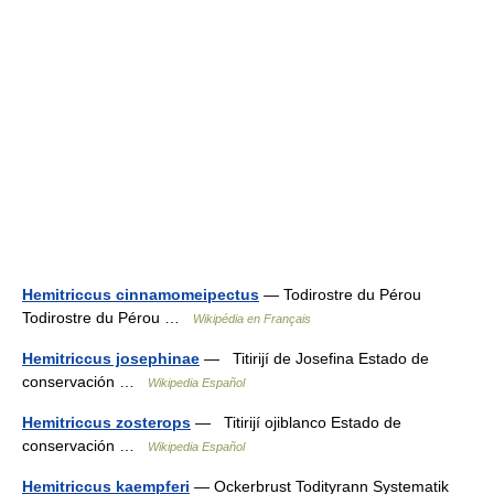
Hemitriccus cinnamomeipectus
— Todirostre du Pérou
Todirostre du Pérou …
Wikipédia en Français
Hemitriccus josephinae
— Titirijí de Josefina Estado de
conservación …
Wikipedia Español
Hemitriccus zosterops
— Titirijí ojiblanco Estado de
conservación …
Wikipedia Español
Hemitriccus kaempferi
— Ockerbrust Todityrann Systematik